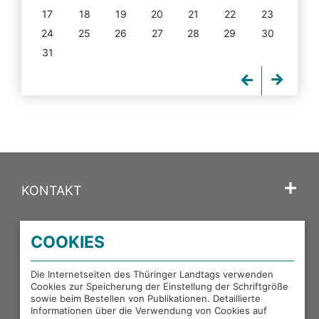
17
18
19
20
21
22
23
24
25
26
27
28
29
30
31
KONTAKT
SPRACHE
COOKIES
PORTALE DES THÜRINGER LANDTAGS
Die Internetseiten des Thüringer Landtags verwenden
Cookies zur Speicherung der Einstellung der Schriftgröße
sowie beim Bestellen von Publikationen. Detaillierte
EXTERNE LINKS
Informationen über die Verwendung von Cookies auf