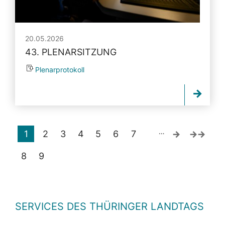
20.05.2026
43. PLENARSITZUNG
Plenarprotokoll
…
1
2
3
4
5
6
7
8
9
SERVICES DES THÜRINGER LANDTAGS