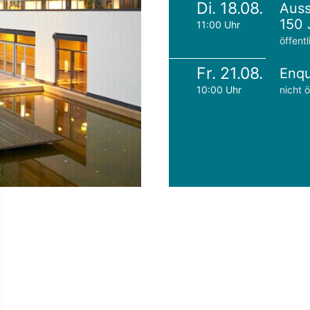
Di. 18.08.
Auss
150 
11:00 Uhr
öffentl
Fr. 21.08.
Enqu
10:00 Uhr
nicht ö