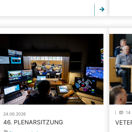
14 
24.06.2026
46. PLENARSITZUNG
VETE