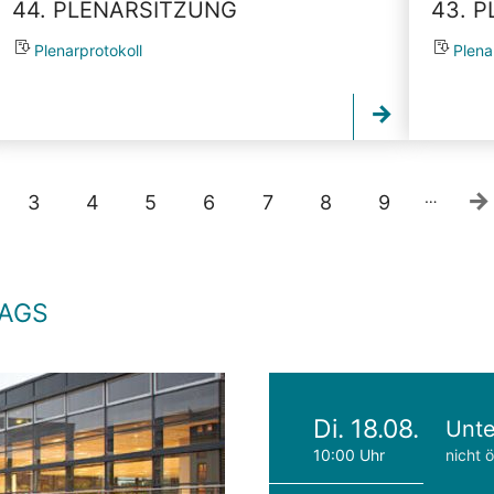
44. PLENARSITZUNG
43. 
Plenarprotokoll
Plena
…
3
4
5
6
7
8
9
TAGS
Di. 18.08.
Unte
10:00 Uhr
nicht ö