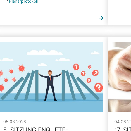
Plenarprotokoll
05.06.2026
04.06.2
8. SITZUNG ENQUETE-
17. S