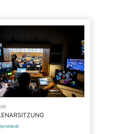
026
PLENARSITZUNG
rprotokoll