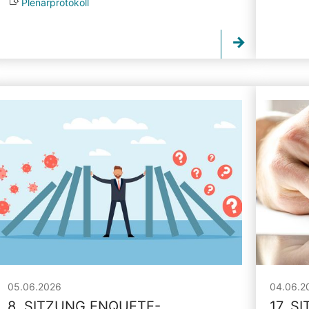
Plenarprotokoll
05.06.2026
04.06.2
8. SITZUNG ENQUETE-
17. S