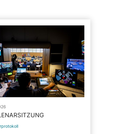
026
PLENARSITZUNG
rprotokoll