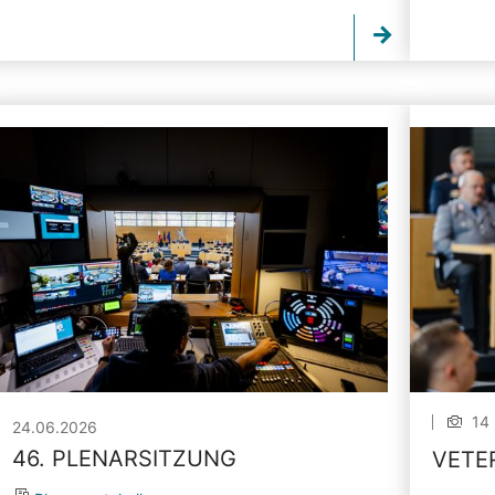
14 
24.06.2026
46. PLENARSITZUNG
VETE