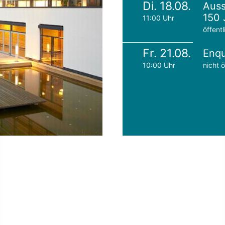
Di. 18.08.
Auss
150 
11:00 Uhr
öffentl
Fr. 21.08.
Enqu
10:00 Uhr
nicht ö