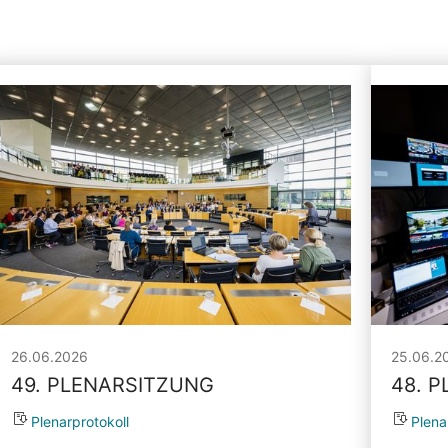
26.06.2026
25.06.2
49. PLENARSITZUNG
48. 
Plenarprotokoll
Plena