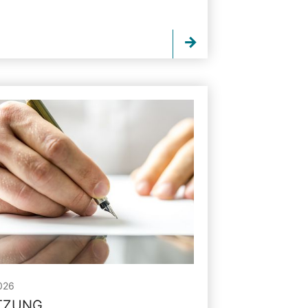
026
ITZUNG