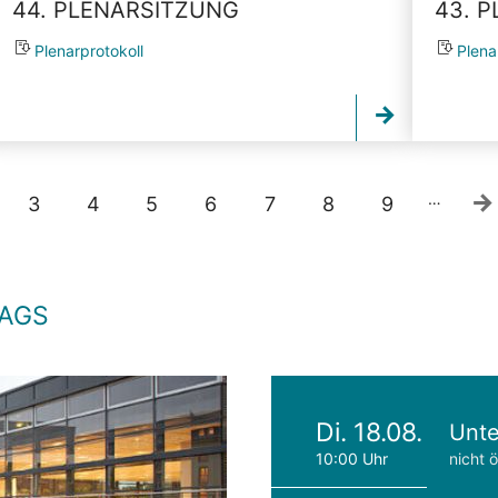
44. PLENARSITZUNG
43. 
Plenarprotokoll
Plena
…
3
4
5
6
7
8
9
TAGS
Di. 18.08.
Unte
10:00 Uhr
nicht ö