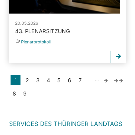
20.05.2026
43. PLENARSITZUNG
Plenarprotokoll
…
1
2
3
4
5
6
7
8
9
SERVICES DES THÜRINGER LANDTAGS