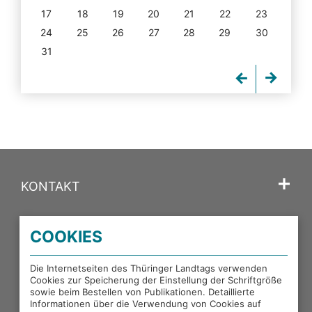
17
18
19
20
21
22
23
24
25
26
27
28
29
30
31
KONTAKT
SPRACHE
COOKIES
PORTALE DES THÜRINGER LANDTAGS
Die Internetseiten des Thüringer Landtags verwenden
Cookies zur Speicherung der Einstellung der Schriftgröße
sowie beim Bestellen von Publikationen. Detaillierte
EXTERNE LINKS
Informationen über die Verwendung von Cookies auf