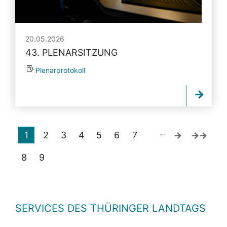
20.05.2026
43. PLENARSITZUNG
Plenarprotokoll
…
1
2
3
4
5
6
7
8
9
SERVICES DES THÜRINGER LANDTAGS