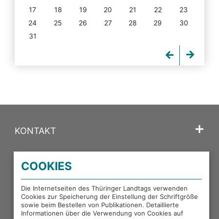
17
18
19
20
21
22
23
24
25
26
27
28
29
30
31
KONTAKT
SPRACHE
COOKIES
PORTALE DES THÜRINGER LANDTAGS
Die Internetseiten des Thüringer Landtags verwenden
Cookies zur Speicherung der Einstellung der Schriftgröße
sowie beim Bestellen von Publikationen. Detaillierte
EXTERNE LINKS
Informationen über die Verwendung von Cookies auf