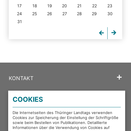
17
18
19
20
21
22
23
24
25
26
27
28
29
30
31
KONTAKT
SPRACHE
COOKIES
PORTALE DES THÜRINGER LANDTAGS
Die Internetseiten des Thüringer Landtags verwenden
Cookies zur Speicherung der Einstellung der Schriftgröße
sowie beim Bestellen von Publikationen. Detaillierte
EXTERNE LINKS
Informationen über die Verwendung von Cookies auf