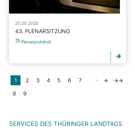
20.05.2026
43. PLENARSITZUNG
Plenarprotokoll
…
1
2
3
4
5
6
7
8
9
SERVICES DES THÜRINGER LANDTAGS