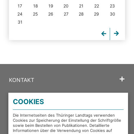
17
18
19
20
21
22
23
24
25
26
27
28
29
30
31
KONTAKT
SPRACHE
COOKIES
PORTALE DES THÜRINGER LANDTAGS
Die Internetseiten des Thüringer Landtags verwenden
Cookies zur Speicherung der Einstellung der Schriftgröße
sowie beim Bestellen von Publikationen. Detaillierte
EXTERNE LINKS
Informationen über die Verwendung von Cookies auf