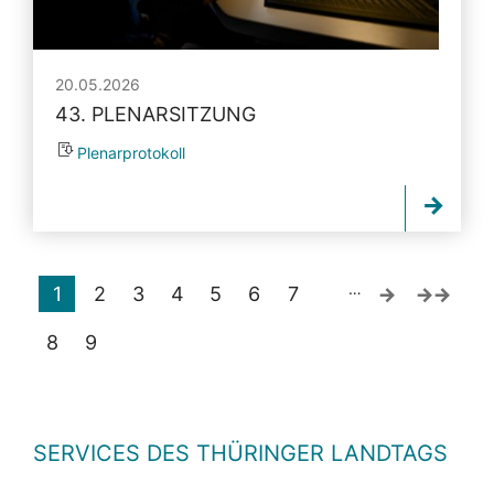
20.05.2026
43. PLENARSITZUNG
Plenarprotokoll
…
1
2
3
4
5
6
7
8
9
SERVICES DES THÜRINGER LANDTAGS