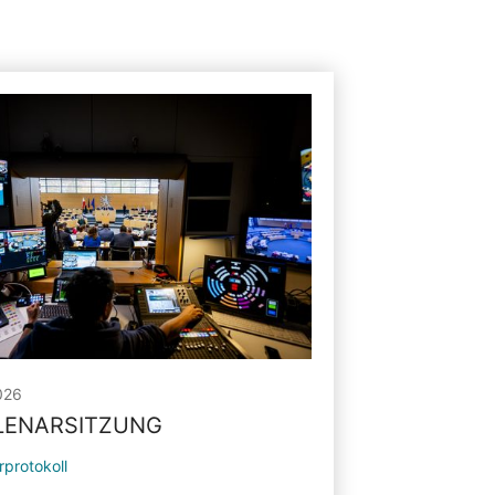
026
PLENARSITZUNG
rprotokoll