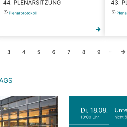
44. PLENARSITZUNG
43. 
Plenarprotokoll
Plena
…
3
4
5
6
7
8
9
TAGS
Di. 18.08.
Unte
10:00 Uhr
nicht ö