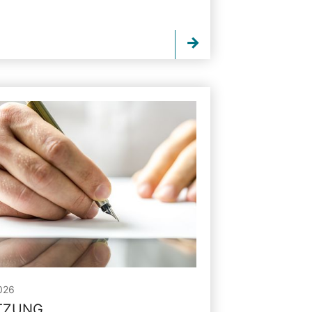
026
ITZUNG