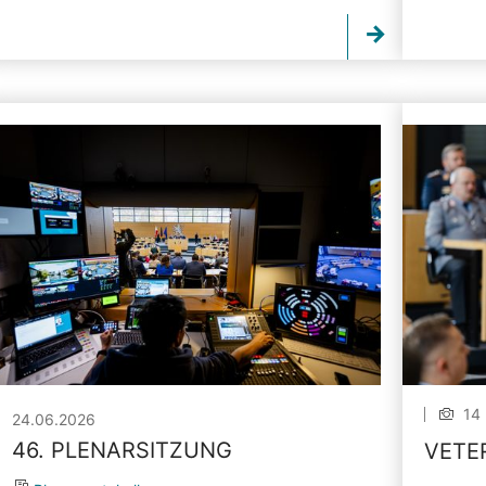
14 
24.06.2026
46. PLENARSITZUNG
VETE