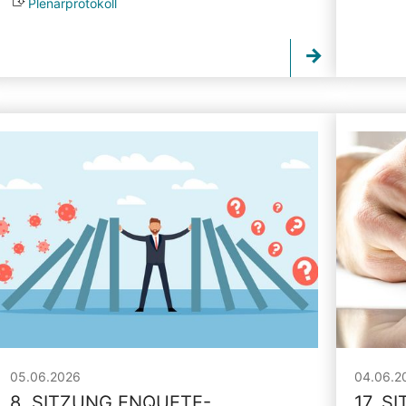
Plenarprotokoll
05.06.2026
04.06.2
8. SITZUNG ENQUETE-
17. S