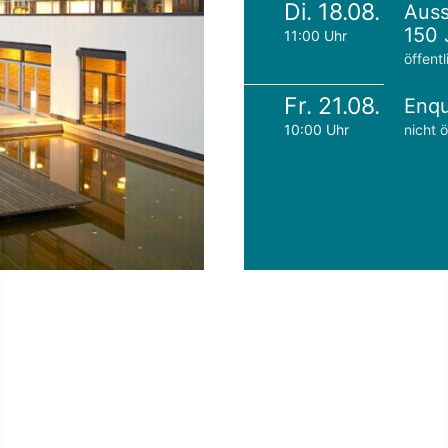
Di. 18.08.
Auss
150 
11:00 Uhr
öffentl
Fr. 21.08.
Enqu
10:00 Uhr
nicht ö