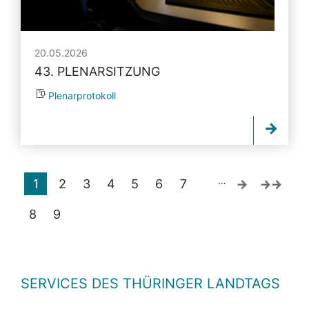
20.05.2026
43. PLENARSITZUNG
Plenarprotokoll
…
1
2
3
4
5
6
7
8
9
SERVICES DES THÜRINGER LANDTAGS