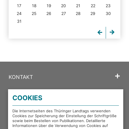
17
18
19
20
21
22
23
24
25
26
27
28
29
30
31
KONTAKT
SPRACHE
COOKIES
PORTALE DES THÜRINGER LANDTAGS
Die Internetseiten des Thüringer Landtags verwenden
Cookies zur Speicherung der Einstellung der Schriftgröße
sowie beim Bestellen von Publikationen. Detaillierte
EXTERNE LINKS
Informationen über die Verwendung von Cookies auf