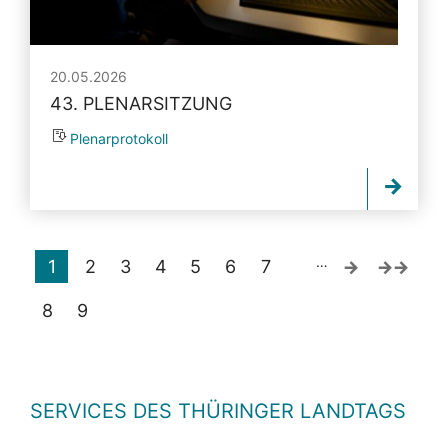
20.05.2026
43. PLENARSITZUNG
Plenarprotokoll
…
1
2
3
4
5
6
7
8
9
SERVICES DES THÜRINGER LANDTAGS