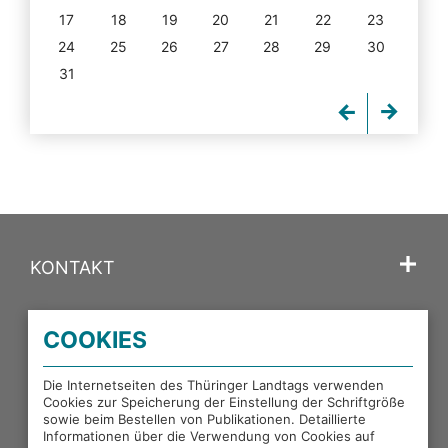
17
18
19
20
21
22
23
24
25
26
27
28
29
30
31
KONTAKT
SPRACHE
COOKIES
PORTALE DES THÜRINGER LANDTAGS
Die Internetseiten des Thüringer Landtags verwenden
Cookies zur Speicherung der Einstellung der Schriftgröße
sowie beim Bestellen von Publikationen. Detaillierte
EXTERNE LINKS
Informationen über die Verwendung von Cookies auf