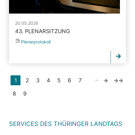
20.05.2026
43. PLENARSITZUNG
Plenarprotokoll
…
1
2
3
4
5
6
7
8
9
SERVICES DES THÜRINGER LANDTAGS