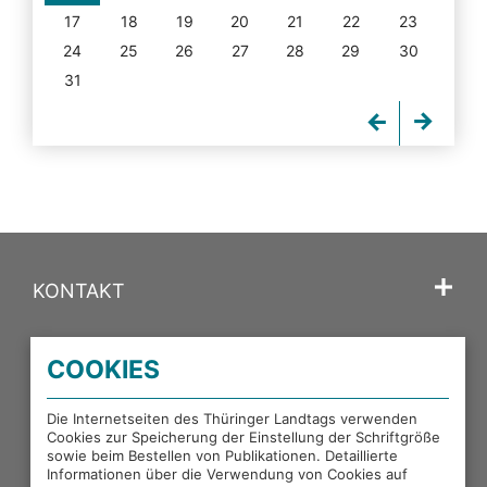
17
18
19
20
21
22
23
24
25
26
27
28
29
30
31
KONTAKT
SPRACHE
COOKIES
PORTALE DES THÜRINGER LANDTAGS
Die Internetseiten des Thüringer Landtags verwenden
Cookies zur Speicherung der Einstellung der Schriftgröße
sowie beim Bestellen von Publikationen. Detaillierte
EXTERNE LINKS
Informationen über die Verwendung von Cookies auf