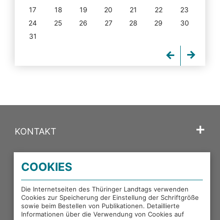
17
18
19
20
21
22
23
24
25
26
27
28
29
30
31
KONTAKT
SPRACHE
COOKIES
PORTALE DES THÜRINGER LANDTAGS
Die Internetseiten des Thüringer Landtags verwenden
Cookies zur Speicherung der Einstellung der Schriftgröße
sowie beim Bestellen von Publikationen. Detaillierte
EXTERNE LINKS
Informationen über die Verwendung von Cookies auf