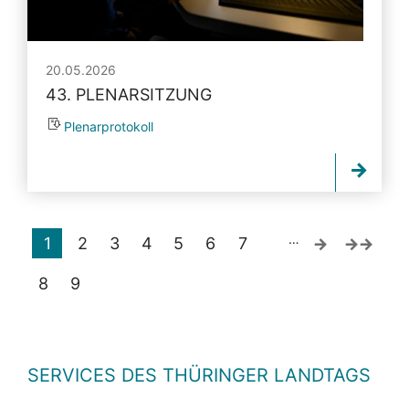
20.05.2026
43. PLENARSITZUNG
Plenarprotokoll
…
1
2
3
4
5
6
7
8
9
SERVICES DES THÜRINGER LANDTAGS