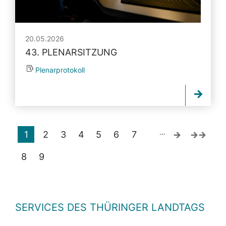
20.05.2026
43. PLENARSITZUNG
Plenarprotokoll
…
1
2
3
4
5
6
7
8
9
SERVICES DES THÜRINGER LANDTAGS