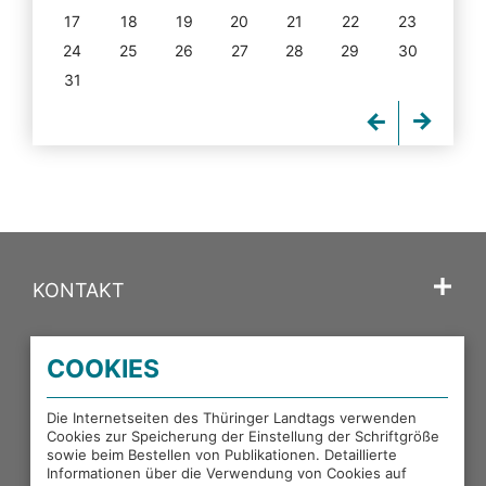
17
18
19
20
21
22
23
24
25
26
27
28
29
30
31
KONTAKT
SPRACHE
COOKIES
PORTALE DES THÜRINGER LANDTAGS
Die Internetseiten des Thüringer Landtags verwenden
Cookies zur Speicherung der Einstellung der Schriftgröße
sowie beim Bestellen von Publikationen. Detaillierte
EXTERNE LINKS
Informationen über die Verwendung von Cookies auf