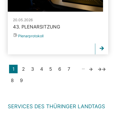
20.05.2026
43. PLENARSITZUNG
Plenarprotokoll
…
1
2
3
4
5
6
7
8
9
SERVICES DES THÜRINGER LANDTAGS