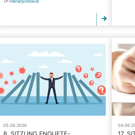
Plenarprotokoll
05.06.2026
04.06.2
8. SITZUNG ENQUETE-
17. S