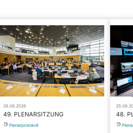
26.06.2026
25.06.2
49. PLENARSITZUNG
48. 
Plenarprotokoll
Plena