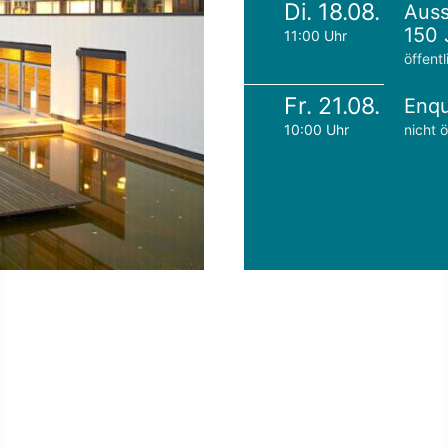
Di. 18.08.
Auss
150 
11:00 Uhr
öffentl
Fr. 21.08.
Enqu
10:00 Uhr
nicht ö