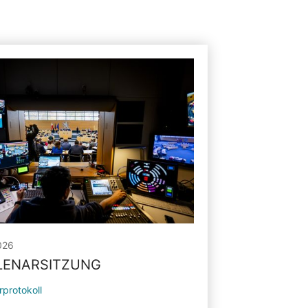
026
PLENARSITZUNG
rprotokoll