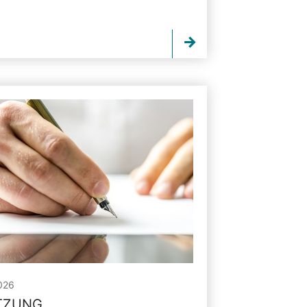
026
ITZUNG