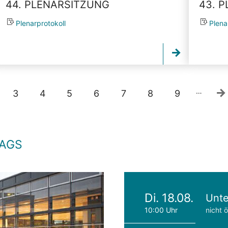
44. PLENARSITZUNG
43. 
Plenarprotokoll
Plena
…
3
4
5
6
7
8
9
TAGS
Di. 18.08.
Unte
10:00 Uhr
nicht ö