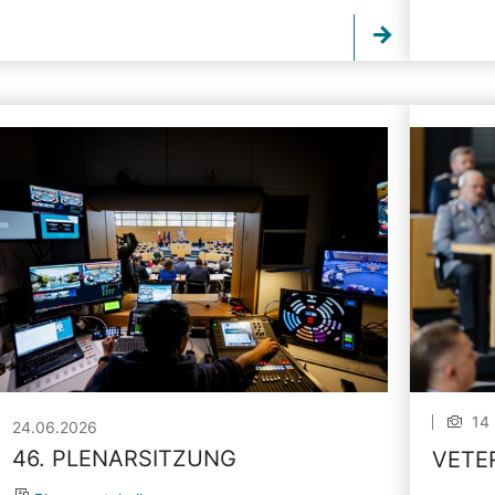
14 
24.06.2026
46. PLENARSITZUNG
VETE