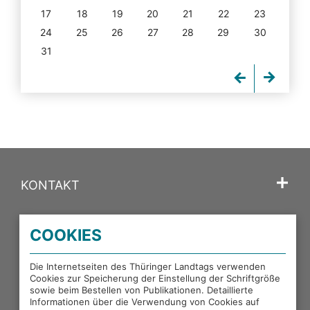
17
18
19
20
21
22
23
24
25
26
27
28
29
30
31
KONTAKT
SPRACHE
COOKIES
PORTALE DES THÜRINGER LANDTAGS
Die Internetseiten des Thüringer Landtags verwenden
Cookies zur Speicherung der Einstellung der Schriftgröße
sowie beim Bestellen von Publikationen. Detaillierte
EXTERNE LINKS
Informationen über die Verwendung von Cookies auf