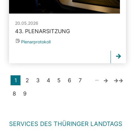
20.05.2026
43. PLENARSITZUNG
Plenarprotokoll
…
1
2
3
4
5
6
7
8
9
SERVICES DES THÜRINGER LANDTAGS