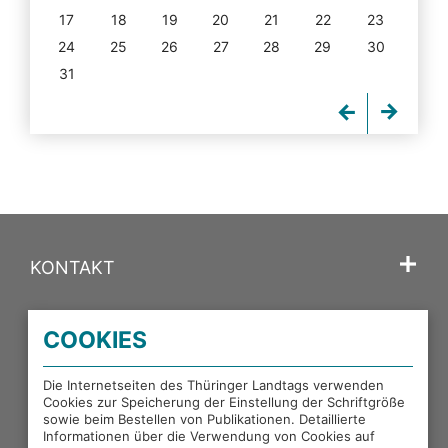
17
18
19
20
21
22
23
24
25
26
27
28
29
30
31
KONTAKT
SPRACHE
COOKIES
PORTALE DES THÜRINGER LANDTAGS
Die Internetseiten des Thüringer Landtags verwenden
Cookies zur Speicherung der Einstellung der Schriftgröße
sowie beim Bestellen von Publikationen. Detaillierte
EXTERNE LINKS
Informationen über die Verwendung von Cookies auf