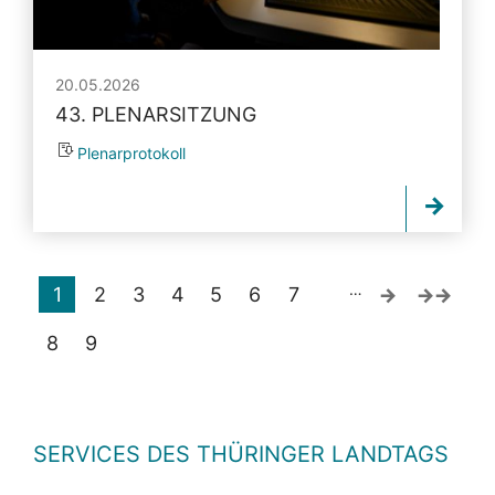
20.05.2026
43. PLENARSITZUNG
Plenarprotokoll
…
1
2
3
4
5
6
7
8
9
SERVICES DES THÜRINGER LANDTAGS