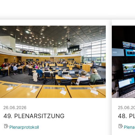
26.06.2026
25.06.2
49. PLENARSITZUNG
48. 
Plenarprotokoll
Plena