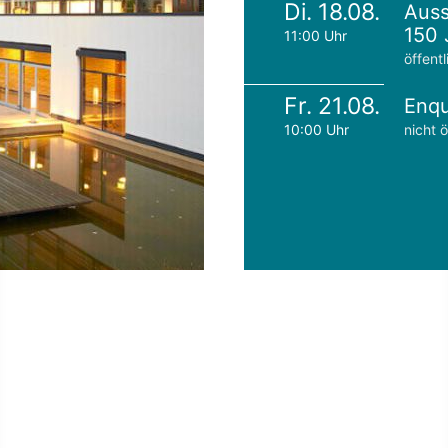
Di. 18.08.
Auss
150 
11:00 Uhr
öffentl
Fr. 21.08.
Enqu
10:00 Uhr
nicht ö