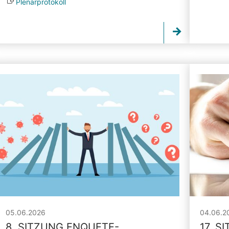
Plenarprotokoll
05.06.2026
04.06.2
8. SITZUNG ENQUETE-
17. S