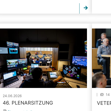
14 
24.06.2026
46. PLENARSITZUNG
VETE