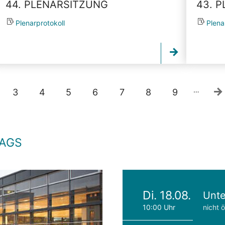
44. PLENARSITZUNG
43. 
Plenarprotokoll
Plena
…
3
4
5
6
7
8
9
TAGS
Di. 18.08.
Unte
10:00 Uhr
nicht ö