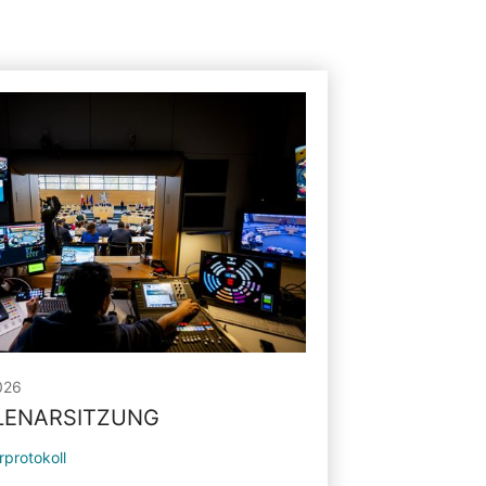
026
PLENARSITZUNG
rprotokoll