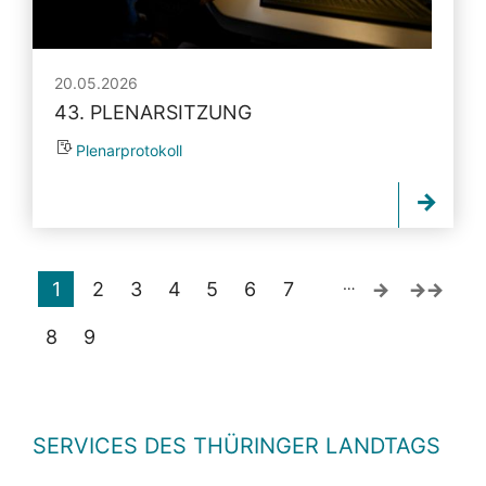
20.05.2026
43. PLENARSITZUNG
Plenarprotokoll
…
1
2
3
4
5
6
7
8
9
SERVICES DES THÜRINGER LANDTAGS