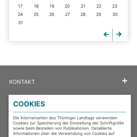
17
18
19
20
21
22
23
24
25
26
27
28
29
30
31
KONTAKT
SPRACHE
COOKIES
PORTALE DES THÜRINGER LANDTAGS
Die Internetseiten des Thüringer Landtags verwenden
Cookies zur Speicherung der Einstellung der Schriftgröße
sowie beim Bestellen von Publikationen. Detaillierte
EXTERNE LINKS
Informationen über die Verwendung von Cookies auf