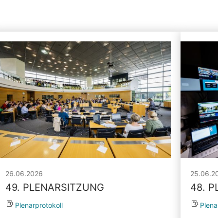
26.06.2026
25.06.2
49. PLENARSITZUNG
48. 
Plenarprotokoll
Plena