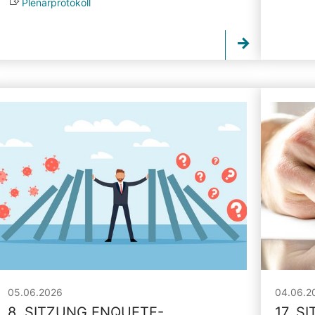
Plenarprotokoll
05.06.2026
04.06.2
8. SITZUNG ENQUETE-
17. S