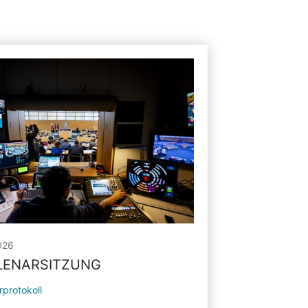
026
PLENARSITZUNG
rprotokoll