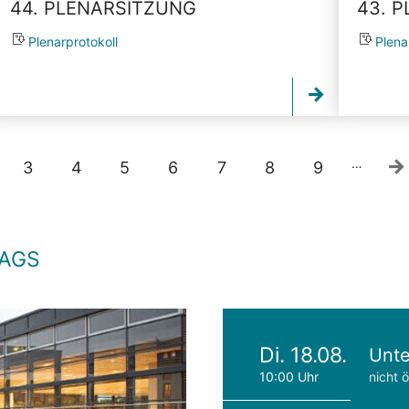
44. PLENARSITZUNG
43. 
Plenarprotokoll
Plena
…
3
4
5
6
7
8
9
TAGS
Di. 18.08.
Unte
10:00 Uhr
nicht ö