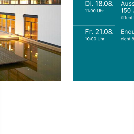
Di. 18.08.
Auss
150 
11:00 Uhr
öffentl
Fr. 21.08.
Enqu
10:00 Uhr
nicht ö