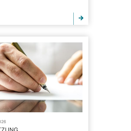
026
ITZUNG