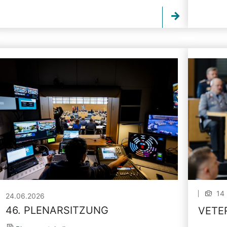
14 
24.06.2026
46. PLENARSITZUNG
VETE