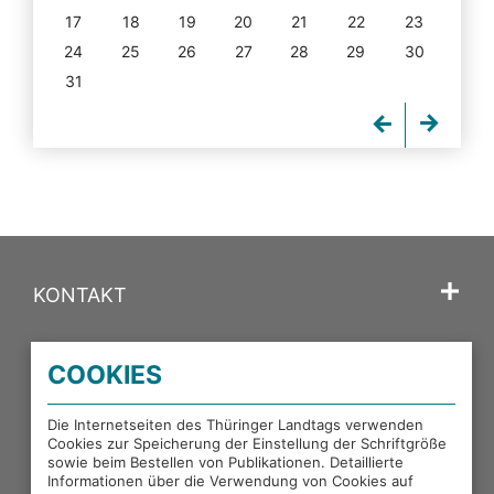
17
18
19
20
21
22
23
24
25
26
27
28
29
30
31
KONTAKT
SPRACHE
COOKIES
PORTALE DES THÜRINGER LANDTAGS
Die Internetseiten des Thüringer Landtags verwenden
Cookies zur Speicherung der Einstellung der Schriftgröße
sowie beim Bestellen von Publikationen. Detaillierte
EXTERNE LINKS
Informationen über die Verwendung von Cookies auf