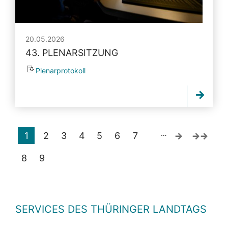
20.05.2026
43. PLENARSITZUNG
Plenarprotokoll
…
1
2
3
4
5
6
7
8
9
SERVICES DES THÜRINGER LANDTAGS