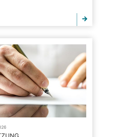
026
ITZUNG