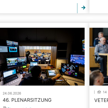
14 
24.06.2026
46. PLENARSITZUNG
VETE