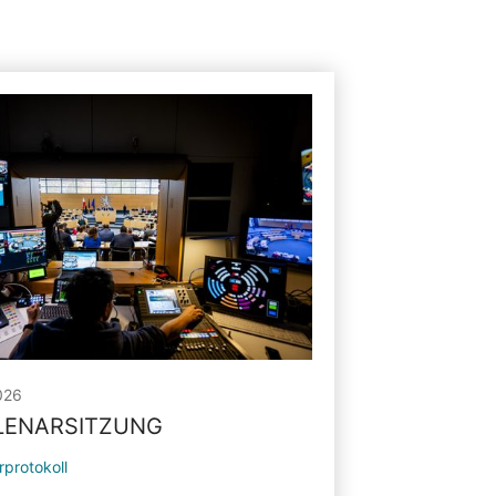
026
PLENARSITZUNG
rprotokoll