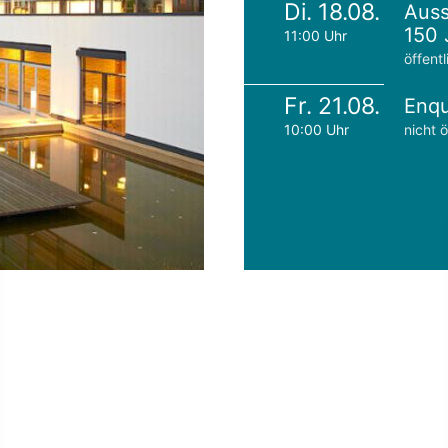
Di. 18.08.
Auss
150 
11:00 Uhr
öffentl
Fr. 21.08.
Enqu
10:00 Uhr
nicht ö