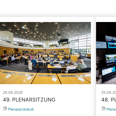
26.06.2026
25.06.2
49. PLENARSITZUNG
48. 
Plenarprotokoll
Plena