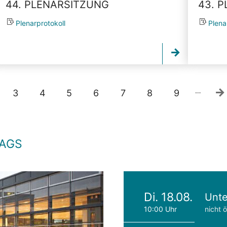
44. PLENARSITZUNG
43. 
Plenarprotokoll
Plena
…
3
4
5
6
7
8
9
TAGS
Di. 18.08.
Unte
10:00 Uhr
nicht ö