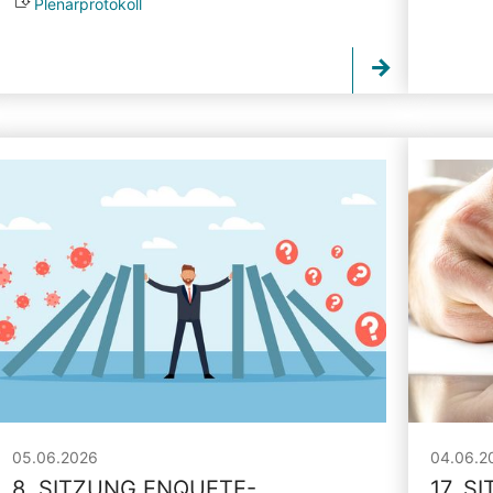
Plenarprotokoll
05.06.2026
04.06.2
8. SITZUNG ENQUETE-
17. S