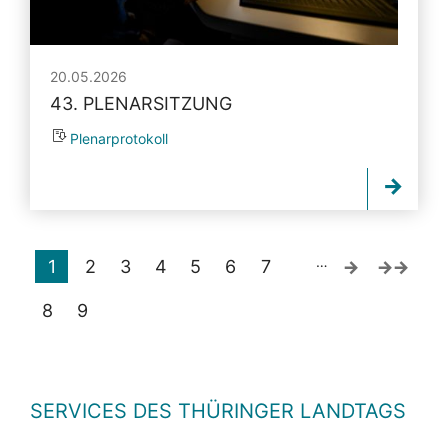
20.05.2026
43. PLENARSITZUNG
Plenarprotokoll
…
1
2
3
4
5
6
7
8
9
SERVICES DES THÜRINGER LANDTAGS