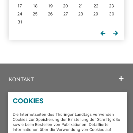
17
18
19
20
21
22
23
24
25
26
27
28
29
30
31
KONTAKT
SPRACHE
COOKIES
PORTALE DES THÜRINGER LANDTAGS
Die Internetseiten des Thüringer Landtags verwenden
Cookies zur Speicherung der Einstellung der Schriftgröße
sowie beim Bestellen von Publikationen. Detaillierte
EXTERNE LINKS
Informationen über die Verwendung von Cookies auf