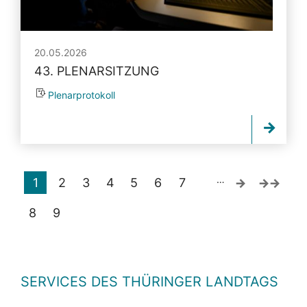
20.05.2026
43. PLENARSITZUNG
Plenarprotokoll
…
1
2
3
4
5
6
7
8
9
SERVICES DES THÜRINGER LANDTAGS