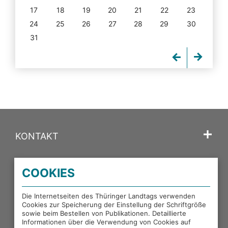
17
18
19
20
21
22
23
24
25
26
27
28
29
30
31
KONTAKT
SPRACHE
COOKIES
PORTALE DES THÜRINGER LANDTAGS
Die Internetseiten des Thüringer Landtags verwenden
Cookies zur Speicherung der Einstellung der Schriftgröße
sowie beim Bestellen von Publikationen. Detaillierte
EXTERNE LINKS
Informationen über die Verwendung von Cookies auf