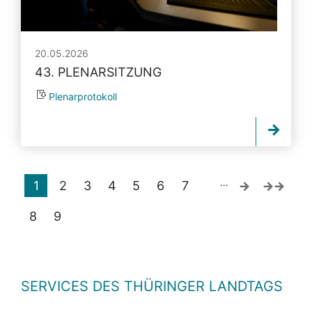
20.05.2026
43. PLENARSITZUNG
Plenarprotokoll
…
1
2
3
4
5
6
7
8
9
SERVICES DES THÜRINGER LANDTAGS