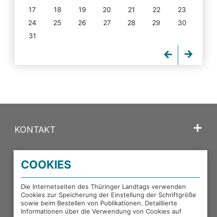
17
18
19
20
21
22
23
24
25
26
27
28
29
30
31
KONTAKT
SPRACHE
COOKIES
PORTALE DES THÜRINGER LANDTAGS
Die Internetseiten des Thüringer Landtags verwenden
Cookies zur Speicherung der Einstellung der Schriftgröße
sowie beim Bestellen von Publikationen. Detaillierte
EXTERNE LINKS
Informationen über die Verwendung von Cookies auf