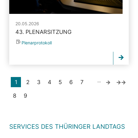
20.05.2026
43. PLENARSITZUNG
Plenarprotokoll
…
1
2
3
4
5
6
7
8
9
SERVICES DES THÜRINGER LANDTAGS