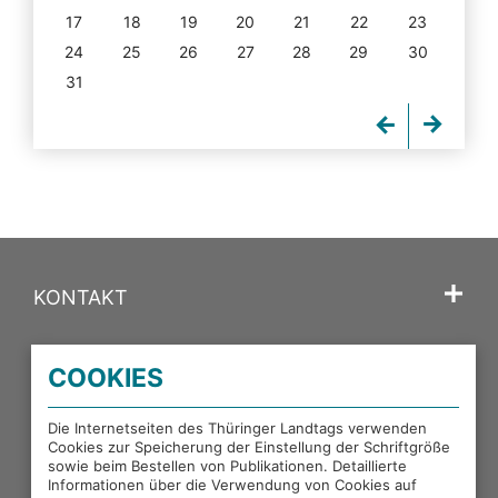
17
18
19
20
21
22
23
24
25
26
27
28
29
30
31
KONTAKT
SPRACHE
COOKIES
PORTALE DES THÜRINGER LANDTAGS
Die Internetseiten des Thüringer Landtags verwenden
Cookies zur Speicherung der Einstellung der Schriftgröße
sowie beim Bestellen von Publikationen. Detaillierte
EXTERNE LINKS
Informationen über die Verwendung von Cookies auf