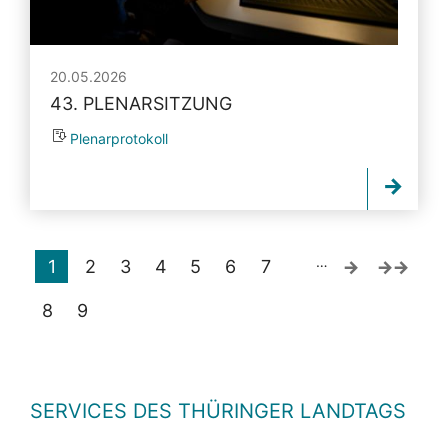
20.05.2026
43. PLENARSITZUNG
Plenarprotokoll
…
1
2
3
4
5
6
7
8
9
SERVICES DES THÜRINGER LANDTAGS