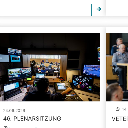
14 
24.06.2026
46. PLENARSITZUNG
VETE