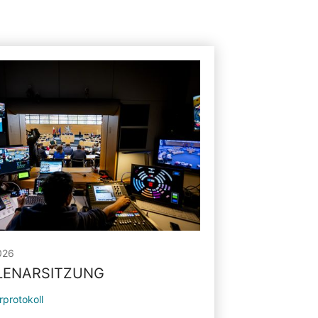
026
PLENARSITZUNG
rprotokoll