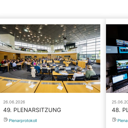
26.06.2026
25.06.2
49. PLENARSITZUNG
48. 
Plenarprotokoll
Plena