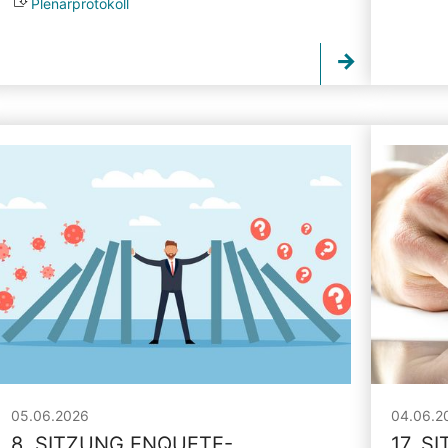
Plenarprotokoll
05.06.2026
04.06.2
8. SITZUNG ENQUETE-
17. S