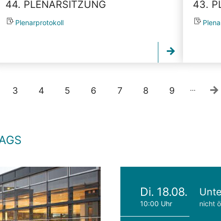
44. PLENARSITZUNG
43. 
Plenarprotokoll
Plena
…
3
4
5
6
7
8
9
TAGS
Di. 18.08.
Unte
10:00 Uhr
nicht ö