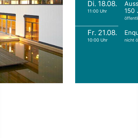
Di. 18.08.
Auss
150 
11:00 Uhr
öffentl
Fr. 21.08.
Enqu
10:00 Uhr
nicht ö