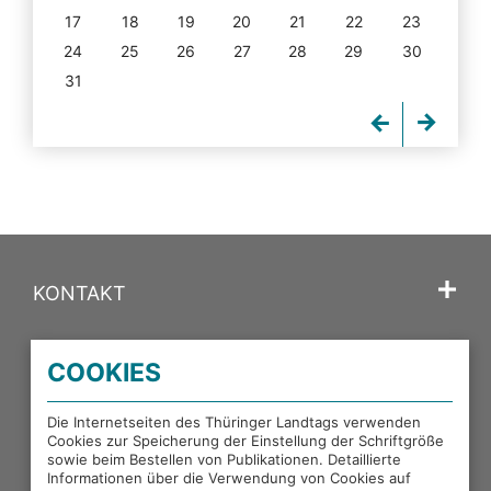
17
18
19
20
21
22
23
24
25
26
27
28
29
30
31
KONTAKT
SPRACHE
COOKIES
PORTALE DES THÜRINGER LANDTAGS
Die Internetseiten des Thüringer Landtags verwenden
Cookies zur Speicherung der Einstellung der Schriftgröße
sowie beim Bestellen von Publikationen. Detaillierte
EXTERNE LINKS
Informationen über die Verwendung von Cookies auf