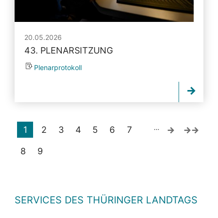
20.05.2026
43. PLENARSITZUNG
Plenarprotokoll
…
1
2
3
4
5
6
7
8
9
SERVICES DES THÜRINGER LANDTAGS