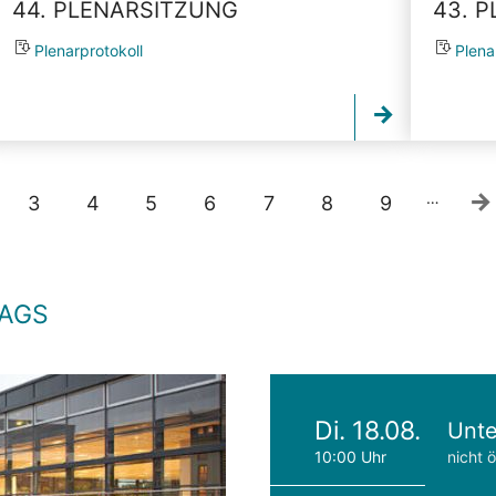
44. PLENARSITZUNG
43. 
Plenarprotokoll
Plena
…
3
4
5
6
7
8
9
TAGS
Di. 18.08.
Unte
10:00 Uhr
nicht ö