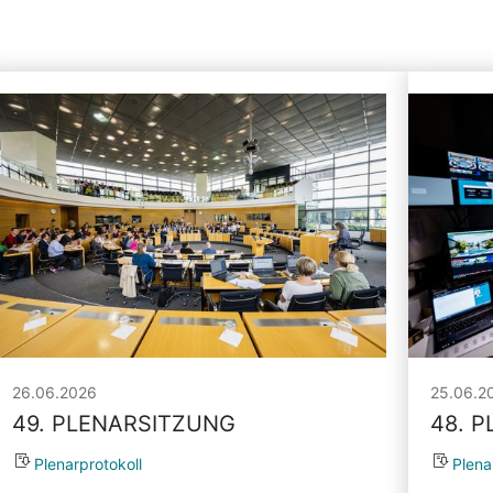
26.06.2026
25.06.2
49. PLENARSITZUNG
48. 
Plenarprotokoll
Plena