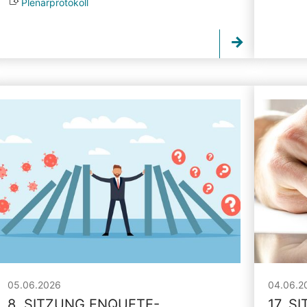
Plenarprotokoll
05.06.2026
04.06.2
8. SITZUNG ENQUETE-
17. S