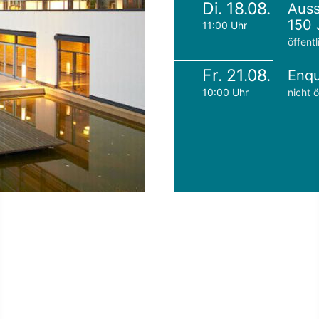
Di. 18.08.
Auss
150 
11:00 Uhr
öffentl
Fr. 21.08.
Enqu
10:00 Uhr
nicht ö