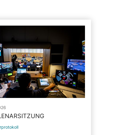
026
PLENARSITZUNG
rprotokoll