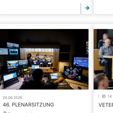
14 
24.06.2026
46. PLENARSITZUNG
VETE