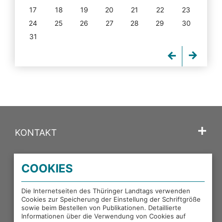
17
18
19
20
21
22
23
24
25
26
27
28
29
30
31
KONTAKT
SPRACHE
COOKIES
PORTALE DES THÜRINGER LANDTAGS
Die Internetseiten des Thüringer Landtags verwenden
Cookies zur Speicherung der Einstellung der Schriftgröße
sowie beim Bestellen von Publikationen. Detaillierte
EXTERNE LINKS
Informationen über die Verwendung von Cookies auf