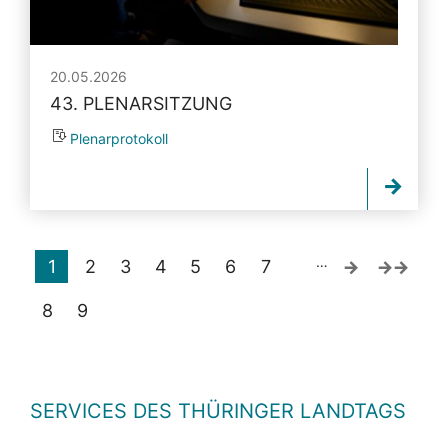
20.05.2026
43. PLENARSITZUNG
Plenarprotokoll
…
1
2
3
4
5
6
7
8
9
SERVICES DES THÜRINGER LANDTAGS