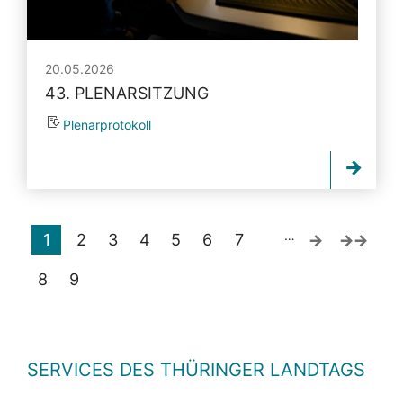
20.05.2026
43. PLENARSITZUNG
Plenarprotokoll
…
1
2
3
4
5
6
7
8
9
SERVICES DES THÜRINGER LANDTAGS