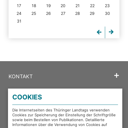
17
18
19
20
21
22
23
24
25
26
27
28
29
30
31
KONTAKT
SPRACHE
COOKIES
PORTALE DES THÜRINGER LANDTAGS
Die Internetseiten des Thüringer Landtags verwenden
Cookies zur Speicherung der Einstellung der Schriftgröße
sowie beim Bestellen von Publikationen. Detaillierte
EXTERNE LINKS
Informationen über die Verwendung von Cookies auf