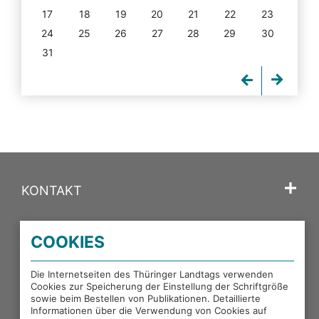
17
18
19
20
21
22
23
24
25
26
27
28
29
30
31
KONTAKT
SPRACHE
COOKIES
PORTALE DES THÜRINGER LANDTAGS
Die Internetseiten des Thüringer Landtags verwenden
Cookies zur Speicherung der Einstellung der Schriftgröße
sowie beim Bestellen von Publikationen. Detaillierte
EXTERNE LINKS
Informationen über die Verwendung von Cookies auf