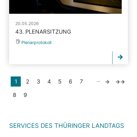
20.05.2026
43. PLENARSITZUNG
Plenarprotokoll
…
1
2
3
4
5
6
7
8
9
SERVICES DES THÜRINGER LANDTAGS