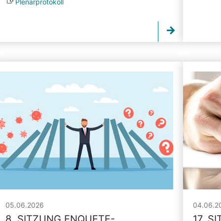
Plenarprotokoll
05.06.2026
04.06.2
8. SITZUNG ENQUETE-
17. S