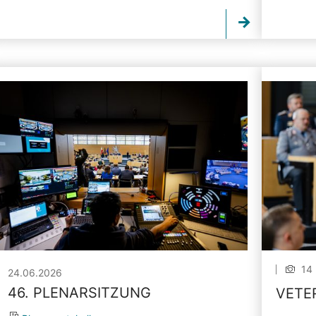
14 
24.06.2026
46. PLENARSITZUNG
VETE