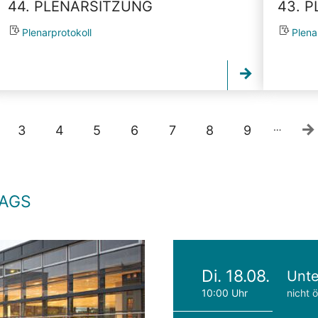
44. PLENARSITZUNG
43. 
Plenarprotokoll
Plena
…
3
4
5
6
7
8
9
TAGS
Di. 18.08.
Unte
10:00 Uhr
nicht ö