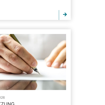
026
ITZUNG