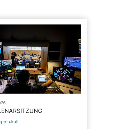
026
PLENARSITZUNG
rprotokoll