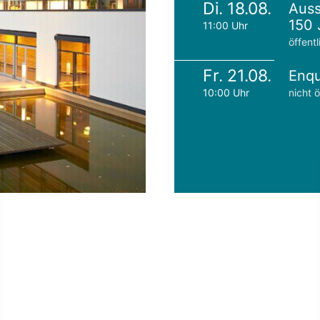
Di. 18.08.
Auss
150 
11:00 Uhr
öffentl
Fr. 21.08.
Enqu
10:00 Uhr
nicht ö