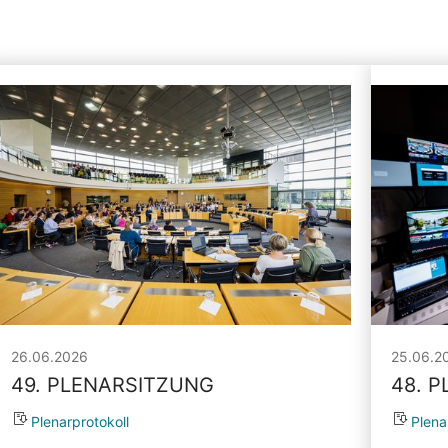
26.06.2026
25.06.2
49. PLENARSITZUNG
48. 
Plenarprotokoll
Plena