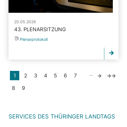
20.05.2026
43. PLENARSITZUNG
Plenarprotokoll
…
1
2
3
4
5
6
7
8
9
SERVICES DES THÜRINGER LANDTAGS