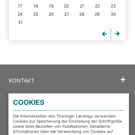
17
18
19
20
21
22
23
24
25
26
27
28
29
30
31
KONTAKT
SPRACHE
COOKIES
PORTALE DES THÜRINGER LANDTAGS
Die Internetseiten des Thüringer Landtags verwenden
Cookies zur Speicherung der Einstellung der Schriftgröße
sowie beim Bestellen von Publikationen. Detaillierte
EXTERNE LINKS
Informationen über die Verwendung von Cookies auf