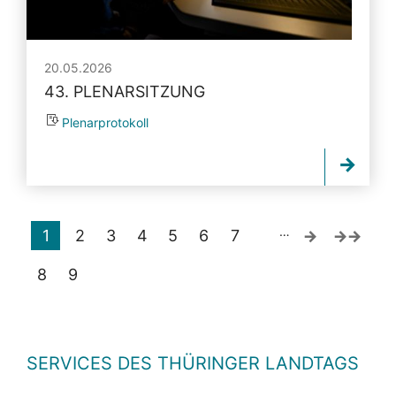
20.05.2026
43. PLENARSITZUNG
Plenarprotokoll
…
1
2
3
4
5
6
7
8
9
SERVICES DES THÜRINGER LANDTAGS