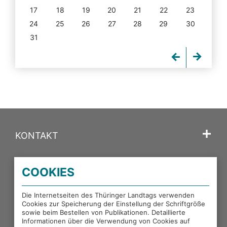
17
18
19
20
21
22
23
24
25
26
27
28
29
30
31
KONTAKT
SPRACHE
COOKIES
PORTALE DES THÜRINGER LANDTAGS
Die Internetseiten des Thüringer Landtags verwenden
Cookies zur Speicherung der Einstellung der Schriftgröße
sowie beim Bestellen von Publikationen. Detaillierte
EXTERNE LINKS
Informationen über die Verwendung von Cookies auf