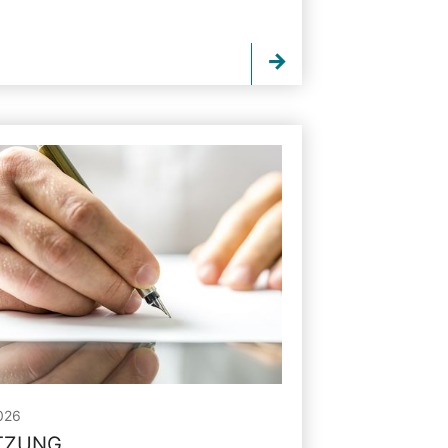
026
ITZUNG