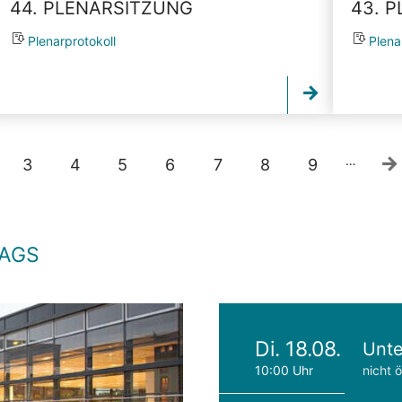
44. PLENARSITZUNG
43. 
Plenarprotokoll
Plena
…
3
4
5
6
7
8
9
TAGS
Di. 18.08.
Unte
10:00 Uhr
nicht ö