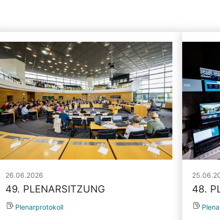
26.06.2026
25.06.2
49. PLENARSITZUNG
48. 
Plenarprotokoll
Plena