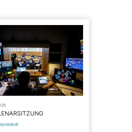
026
PLENARSITZUNG
rprotokoll