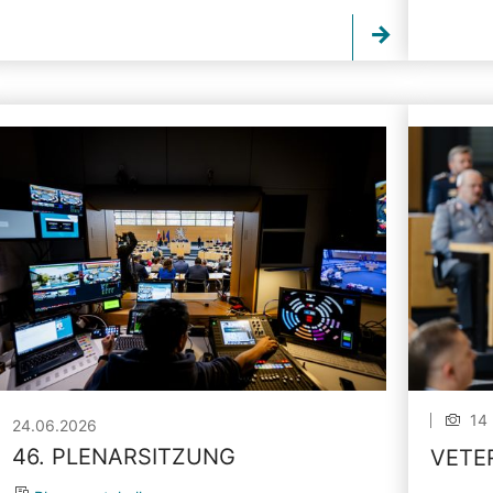
14 
24.06.2026
46. PLENARSITZUNG
VETE