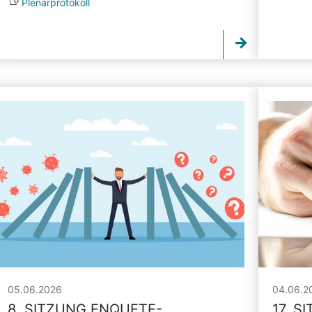
Plenarprotokoll
05.06.2026
04.06.2
8. SITZUNG ENQUETE-
17. S