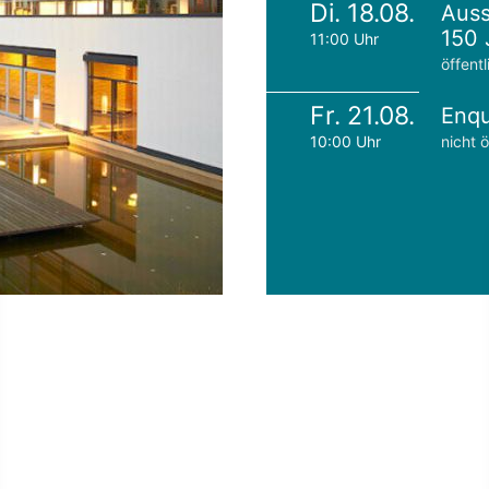
Di. 18.08.
Auss
150 
11:00 Uhr
öffentl
Fr. 21.08.
Enqu
10:00 Uhr
nicht ö