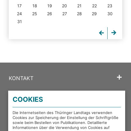
17
18
19
20
21
22
23
24
25
26
27
28
29
30
31
KONTAKT
SPRACHE
COOKIES
PORTALE DES THÜRINGER LANDTAGS
Die Internetseiten des Thüringer Landtags verwenden
Cookies zur Speicherung der Einstellung der Schriftgröße
sowie beim Bestellen von Publikationen. Detaillierte
EXTERNE LINKS
Informationen über die Verwendung von Cookies auf