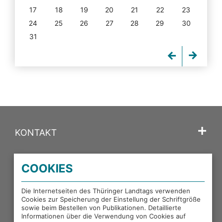
17
18
19
20
21
22
23
24
25
26
27
28
29
30
31
KONTAKT
SPRACHE
COOKIES
PORTALE DES THÜRINGER LANDTAGS
Die Internetseiten des Thüringer Landtags verwenden
Cookies zur Speicherung der Einstellung der Schriftgröße
sowie beim Bestellen von Publikationen. Detaillierte
EXTERNE LINKS
Informationen über die Verwendung von Cookies auf