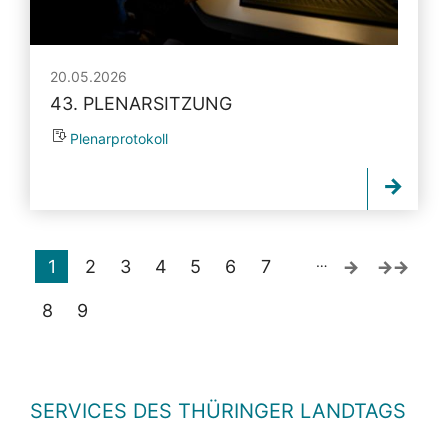
20.05.2026
43. PLENARSITZUNG
Plenarprotokoll
…
1
2
3
4
5
6
7
8
9
SERVICES DES THÜRINGER LANDTAGS