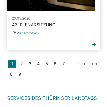
20.05.2026
43. PLENARSITZUNG
Plenarprotokoll
…
1
2
3
4
5
6
7
8
9
SERVICES DES THÜRINGER LANDTAGS