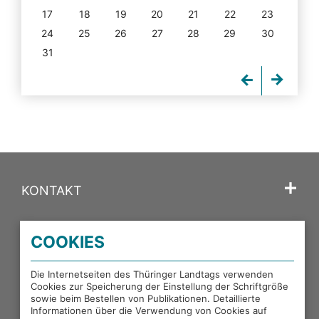
17
18
19
20
21
22
23
24
25
26
27
28
29
30
31
KONTAKT
SPRACHE
COOKIES
PORTALE DES THÜRINGER LANDTAGS
Die Internetseiten des Thüringer Landtags verwenden
Cookies zur Speicherung der Einstellung der Schriftgröße
sowie beim Bestellen von Publikationen. Detaillierte
EXTERNE LINKS
Informationen über die Verwendung von Cookies auf