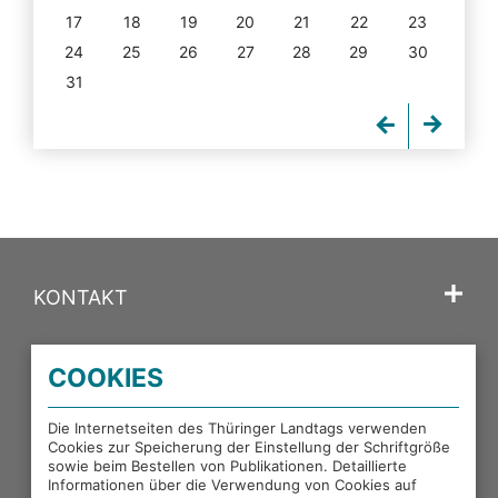
17
18
19
20
21
22
23
24
25
26
27
28
29
30
31
KONTAKT
SPRACHE
COOKIES
PORTALE DES THÜRINGER LANDTAGS
Die Internetseiten des Thüringer Landtags verwenden
Cookies zur Speicherung der Einstellung der Schriftgröße
sowie beim Bestellen von Publikationen. Detaillierte
EXTERNE LINKS
Informationen über die Verwendung von Cookies auf