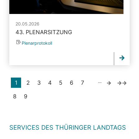
20.05.2026
43. PLENARSITZUNG
Plenarprotokoll
…
1
2
3
4
5
6
7
8
9
SERVICES DES THÜRINGER LANDTAGS