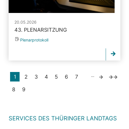
20.05.2026
43. PLENARSITZUNG
Plenarprotokoll
…
1
2
3
4
5
6
7
8
9
SERVICES DES THÜRINGER LANDTAGS