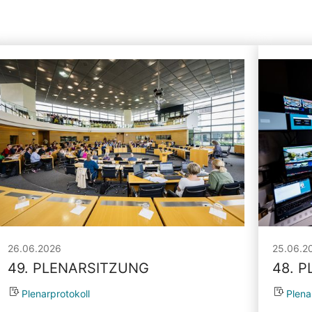
26.06.2026
25.06.2
49. PLENARSITZUNG
48. 
Plenarprotokoll
Plena