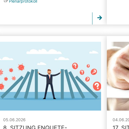
Plenarprotokoll
05.06.2026
04.06.2
8. SITZUNG ENQUETE-
17. S