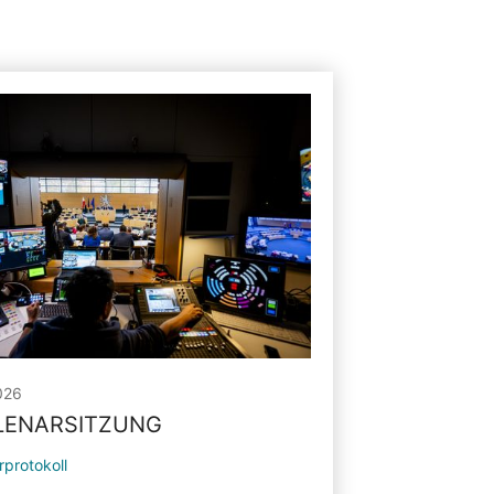
026
PLENARSITZUNG
rprotokoll