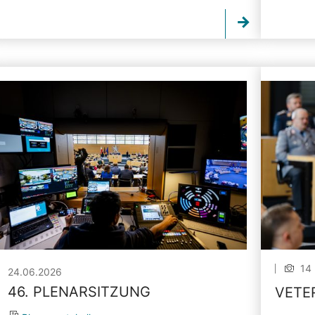
14 
24.06.2026
46. PLENARSITZUNG
VETE