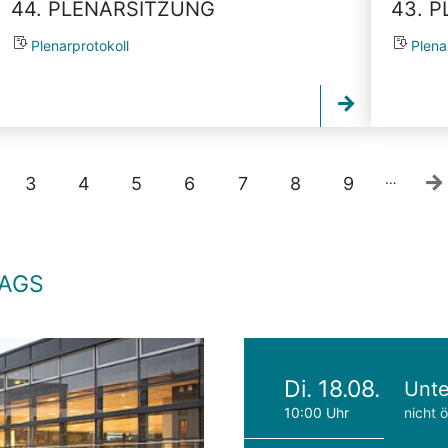
44. PLENARSITZUNG
43. 
Plenarprotokoll
Plena
…
3
4
5
6
7
8
9
TAGS
Di. 18.08.
Unte
10:00 Uhr
nicht ö