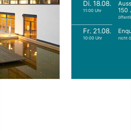
Di. 18.08.
Auss
150 
11:00 Uhr
öffentl
Fr. 21.08.
Enqu
10:00 Uhr
nicht ö