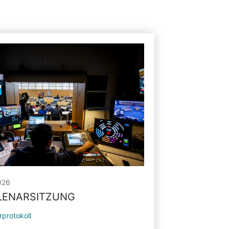
026
PLENARSITZUNG
rprotokoll