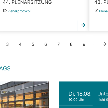
44. PLENARSITZUNG
43. 
Plenarprotokoll
Plena
…
3
4
5
6
7
8
9
TAGS
Di. 18.08.
Unte
10:00 Uhr
nicht ö