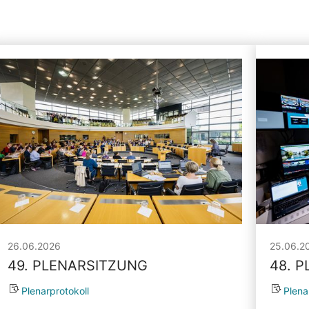
26.06.2026
25.06.2
49. PLENARSITZUNG
48. 
Plenarprotokoll
Plena