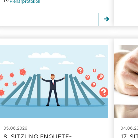
Plenarprotokoll
05.06.2026
04.06.2
8. SITZUNG ENQUETE-
17. S