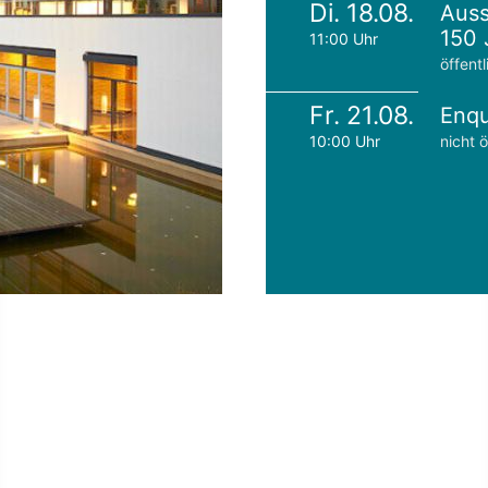
Di. 18.08.
Auss
150 
11:00 Uhr
öffentl
Fr. 21.08.
Enqu
10:00 Uhr
nicht ö