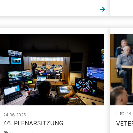
14 
24.06.2026
46. PLENARSITZUNG
VETE