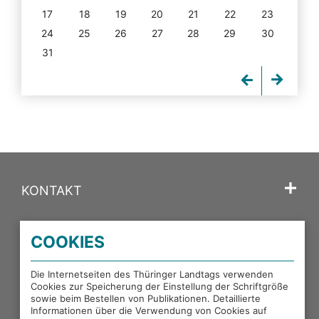
17
18
19
20
21
22
23
24
25
26
27
28
29
30
31
KONTAKT
SPRACHE
COOKIES
PORTALE DES THÜRINGER LANDTAGS
Die Internetseiten des Thüringer Landtags verwenden
Cookies zur Speicherung der Einstellung der Schriftgröße
sowie beim Bestellen von Publikationen. Detaillierte
EXTERNE LINKS
Informationen über die Verwendung von Cookies auf