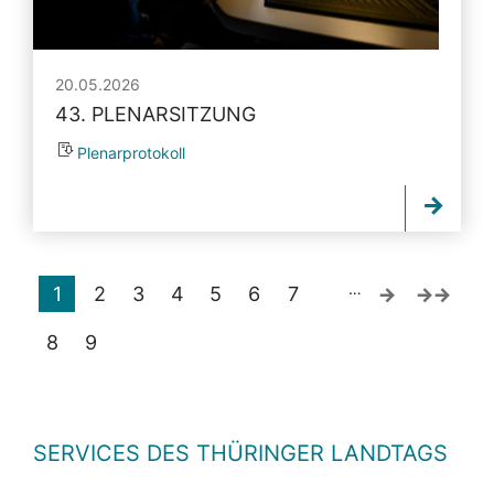
20.05.2026
43. PLENARSITZUNG
Plenarprotokoll
…
1
2
3
4
5
6
7
8
9
SERVICES DES THÜRINGER LANDTAGS