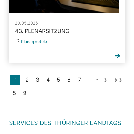
20.05.2026
43. PLENARSITZUNG
Plenarprotokoll
…
1
2
3
4
5
6
7
8
9
SERVICES DES THÜRINGER LANDTAGS