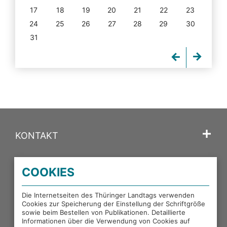
17
18
19
20
21
22
23
24
25
26
27
28
29
30
31
KONTAKT
SPRACHE
COOKIES
PORTALE DES THÜRINGER LANDTAGS
Die Internetseiten des Thüringer Landtags verwenden
Cookies zur Speicherung der Einstellung der Schriftgröße
sowie beim Bestellen von Publikationen. Detaillierte
EXTERNE LINKS
Informationen über die Verwendung von Cookies auf