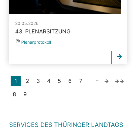
20.05.2026
43. PLENARSITZUNG
Plenarprotokoll
…
1
2
3
4
5
6
7
8
9
SERVICES DES THÜRINGER LANDTAGS