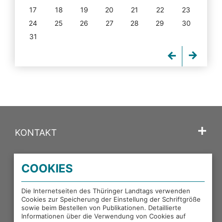
17
18
19
20
21
22
23
24
25
26
27
28
29
30
31
KONTAKT
SPRACHE
COOKIES
PORTALE DES THÜRINGER LANDTAGS
Die Internetseiten des Thüringer Landtags verwenden
Cookies zur Speicherung der Einstellung der Schriftgröße
sowie beim Bestellen von Publikationen. Detaillierte
EXTERNE LINKS
Informationen über die Verwendung von Cookies auf