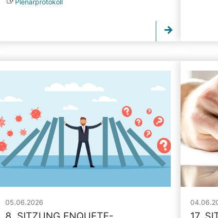
Plenarprotokoll
05.06.2026
04.06.2
8. SITZUNG ENQUETE-
17. S