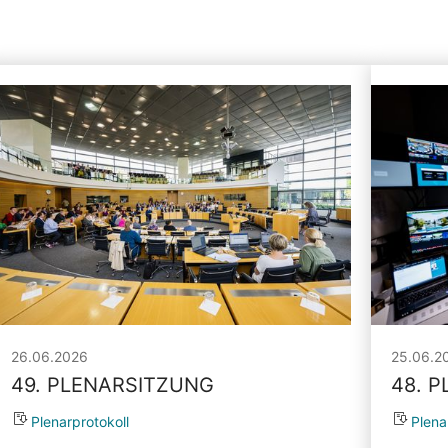
26.06.2026
25.06.2
49. PLENARSITZUNG
48. 
Plenarprotokoll
Plena