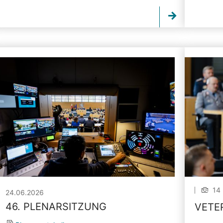
14 
24.06.2026
46. PLENARSITZUNG
VETE