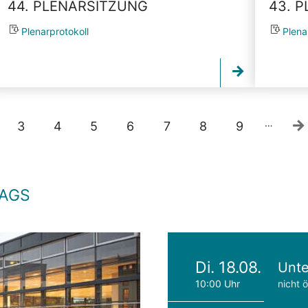
44. PLENARSITZUNG
43. 
Plenarprotokoll
Plena
…
3
4
5
6
7
8
9
TAGS
Di. 18.08.
Unte
10:00 Uhr
nicht ö