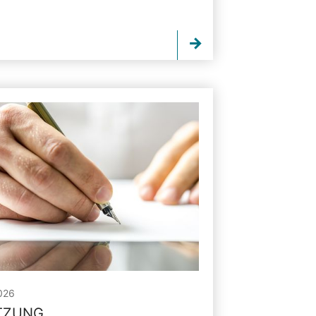
026
ITZUNG