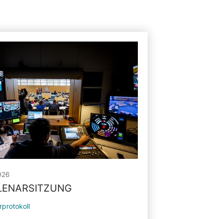
026
PLENARSITZUNG
rprotokoll