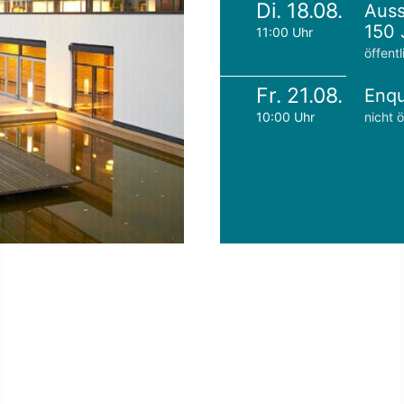
Di. 18.08.
Auss
150 
11:00 Uhr
öffentl
Fr. 21.08.
Enqu
10:00 Uhr
nicht ö