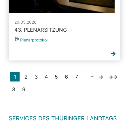
20.05.2026
43. PLENARSITZUNG
Plenarprotokoll
…
1
2
3
4
5
6
7
8
9
SERVICES DES THÜRINGER LANDTAGS