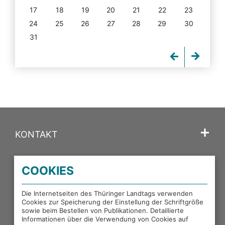
17
18
19
20
21
22
23
24
25
26
27
28
29
30
31
KONTAKT
SPRACHE
COOKIES
PORTALE DES THÜRINGER LANDTAGS
Die Internetseiten des Thüringer Landtags verwenden
Cookies zur Speicherung der Einstellung der Schriftgröße
sowie beim Bestellen von Publikationen. Detaillierte
EXTERNE LINKS
Informationen über die Verwendung von Cookies auf