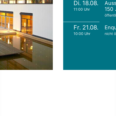
Di. 18.08.
Auss
150 
11:00 Uhr
öffentl
Fr. 21.08.
Enqu
10:00 Uhr
nicht ö