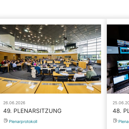
26.06.2026
25.06.2
49. PLENARSITZUNG
48. 
Plenarprotokoll
Plena