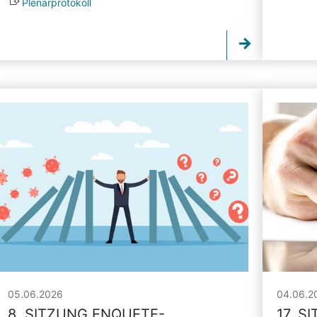
Plenarprotokoll
05.06.2026
04.06.2
8. SITZUNG ENQUETE-
17. S