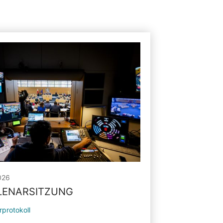
026
PLENARSITZUNG
rprotokoll