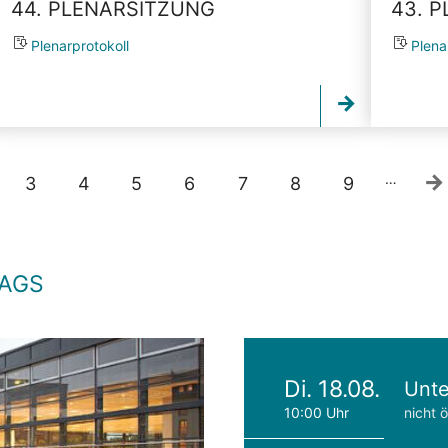
44. PLENARSITZUNG
43. 
Plenarprotokoll
Plena
…
3
4
5
6
7
8
9
TAGS
Di. 18.08.
Unte
10:00 Uhr
nicht ö