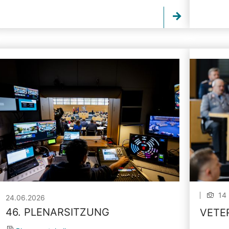
14 
24.06.2026
46. PLENARSITZUNG
VETE